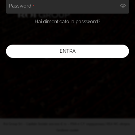
Password
Hai dimenticato la password?
ENTRA
Roi Group Srl – Capitale Sociale 100.000 € i.v. – P.IVA e C.F. 01999300443 | REA MC-180904 -
Gestione cookie